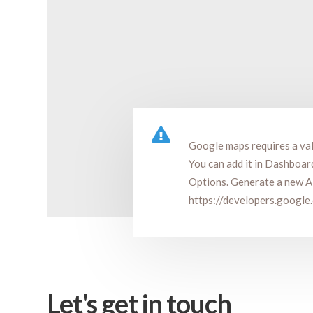
Google maps requires a val
You can add it in Dashboa
Options. Generate a new A
https://developers.googl
Let's get in touch