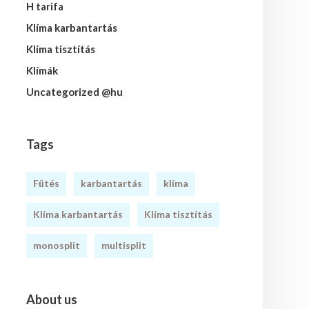
H tarifa
Klíma karbantartás
Klíma tisztítás
Klímák
Uncategorized @hu
Tags
Fűtés
karbantartás
klíma
Klíma karbantartás
Klíma tisztítás
monosplit
multisplit
About us