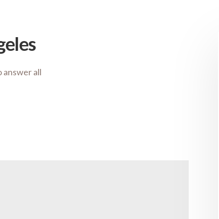
geles
o answer all