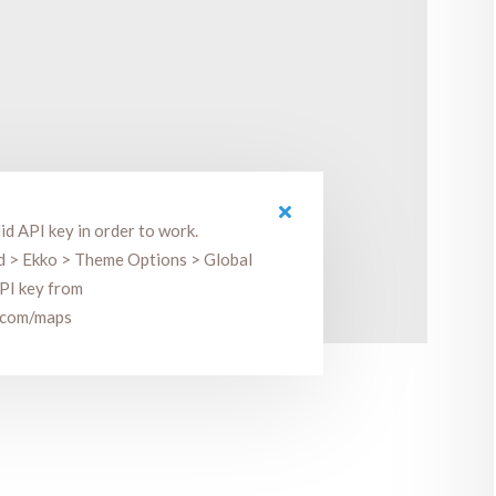
id API key in order to work.
rd > Ekko > Theme Options > Global
PI key from
e.com/maps