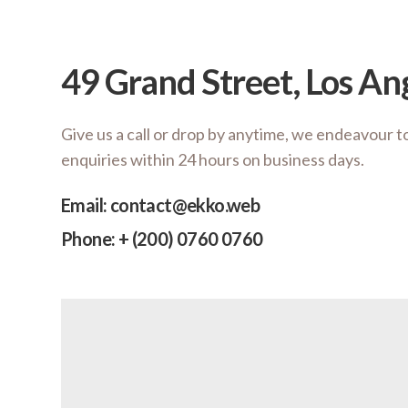
49 Grand Street, Los An
Give us a call or drop by anytime, we endeavour t
enquiries within 24 hours on business days.
Email: contact@ekko.web
Phone: + (200) 0760 0760